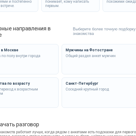
ями и постепенно
понимает, кому написать
похожими ожид
 встрече.
первым.
рные направления в
Выберите более точную подборку 
знакомства
е
 в Москве
Мужчины на Фотостране
 по полу внутри города
Общий раздел анкет мужчин
тва по возрасту
Санкт-Петербург
переход к возрастным
Соседний крупный город
ам
начать разговор
акомств работает лучше, когда рядом с анкетами есть подсказки для первого