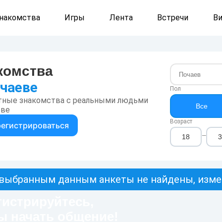
накомства
Игры
Лента
Встречи
В
комства
очаеве
Пол
тные знакомства с реальными людьми
Все
еве
Возраст
регистрироваться
—
выбранным данным анкеты не найдены, изме
гистрируйтесь,
ы начать общение!