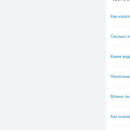
Как начат
Сколько л
Какие вид
Насколько
Можно ли 
Как позна