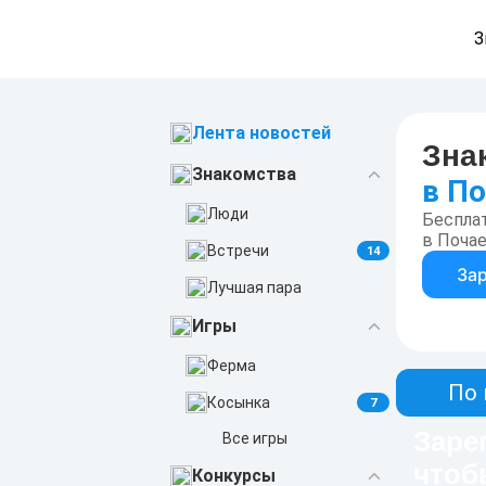
З
Лента новостей
Зна
Знакомства
в П
Люди
Беспла
в Поча
Встречи
14
За
Лучшая пара
Игры
Ферма
По 
Косынка
7
Заре
Все игры
чтоб
Конкурсы