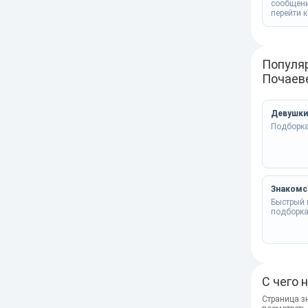
сообщени
перейти к
Популя
Почаев
Девушки
Подборка
Знакомс
Быстрый 
подборк
С чего 
Страница зн