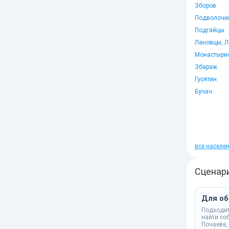
Зборов
Подволочи
Подгайцы
Лановцы, Л
Монастыри
Збараж
Гусятин
Бучач
все населе
Сценар
Для о
Подходит 
найти со
Почаеве,