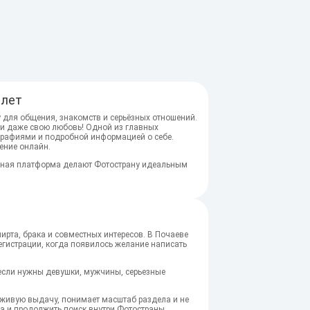
 лет
 для общения, знакомств и серьёзных отношений.
ли даже свою любовь! Одной из главных
графиями и подробной информацией о себе.
ение онлайн.
пасная платформа делают Фотострану идеальным
ирта, брака и совместных интересов. В Почаеве
регистрации, когда появилось желание написать
и, если нужны девушки, мужчины, серьезные
 живую выдачу, понимает масштаб раздела и не
а и продолжить поиск внутри Фотостраны.