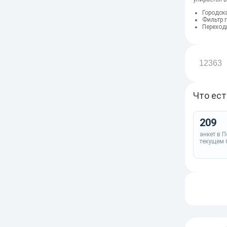
Городск
Фильтр п
Переход
12363
Что ест
209
анкет в 
текущем 