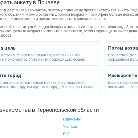
рать анкету в Почаеве
од дает много вариантов, поэтому полезно не просто листать все анкеты подр
гкого общения, можно оставить широкий возраст и посмотреть больше новых 
ать цель знакомства и внимательнее читать описание анкеты.
тметкой «в сети» удобны для быстрого начала диалога, а карточки людей, ко
зывать разные возраста и типы пользователей, чтобы страница не выглядел
выбора.
а цель
Потом возр
 встреча, флирт или семья задают разный тон
Возрастной филь
и и помогают быстрее найти подходящих людей.
ожиданиям поль
те город
Расширяйте
стается основной точкой поиска, но рядом стоит
Если выбор каже
переходы к другим крупным городам и списку городов.
знакомств, возр
знакомства в Тернопольской области
Бережаны
Чертков
Рай