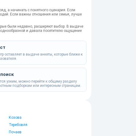
яд, а начинать с понятного сценария. Если
людей. Если важны отношения или семья, лучше
торые были недавно, расширяют выбор. В выдаче
а однообразной и давала посетителю ощущение
аст
тр оставляет в выдаче анкеты, которые ближе к
зователя.
 поиск
тся узким, можно перейти к общему разделу
астным подборкам или интересным страницам.
Козова
Теребовля
Почаев