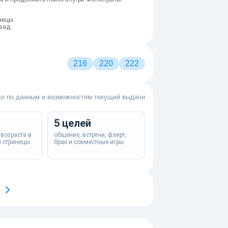
ницы.
зад.
216
220
222
ко по данным и возможностям текущей выдачи
5 целей
 возраста в
общение, встречи, флирт,
е страницы
брак и совместные игры