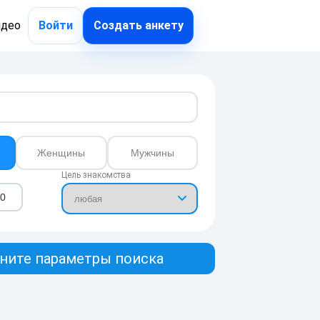
идео
Войти
Создать анкету
Женщины
Мужчины
Цель знакомства
ните параметры поиска