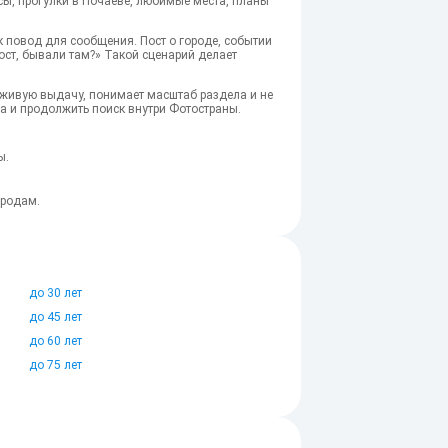
есы, прогулки в Почаеве, любимые места, планы
к повод для сообщения. Пост о городе, событии
ост, бывали там?» Такой сценарий делает
 живую выдачу, понимает масштаб раздела и не
а и продолжить поиск внутри Фотостраны.
ы.
ородам.
до 30 лет
до 45 лет
до 60 лет
до 75 лет