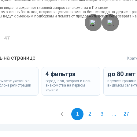
ая выдача сохраняет главный запрос «знакомства в Почаеве».
омогает выбрать пол, возраст и цель знакомства без перехода на другие стра
ы ведут к смежным подборкам и помогают продолжить поиск без возврата на
47
ь на странице
Крат
4 фильтра
до 80 лет
Почаеве указано в
город, пол, возраст и цель
верхняя граница
блоке регистрации
знакомства на первом
видимом селект
экране
1
2
3
...
27