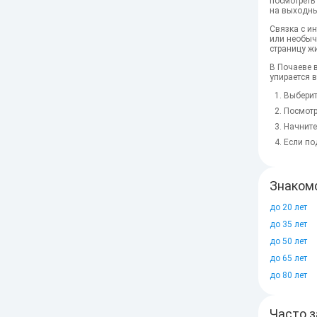
посмотреть 
на выходны
Связка с и
или необыч
страницу ж
В Почаеве 
упирается 
Выберит
Посмотр
Начните
Если по
Знакомс
до 20 лет
до 35 лет
до 50 лет
до 65 лет
до 80 лет
Часто 