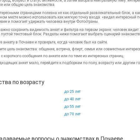
город, возраст и статус активности, а затем выбрать нейтральную тему: интер
е или общую цель знакомства.
нтересными страницами полезна не как отдельный развлекательный блок, а ка
ном месте можно использовать как мягкую точку входа: «видел интересный п
ивее и помогает удержать человека внутри Фотостраны.
важно сохранить видимость анкет и фильтра на первом экране: человек видит
в пустой текстовый блок. Разделы ниже помогают выбрать сценарий знакомств
е анкету в Почаеве и проверьте, когда человек был на сайте.
ите цель знакомства: общение, встреча, флирт, семья или совместные интерес
 с короткого сообщения по анкете или по теме из интересных страниц.
дходящих анкет мало, перейдите к подборкам по полу, возрасту или другим г
тва по возрасту
до 25 лет
до 40 лет
до 55 лет
до 70 лет
задаваемые вопросы о знакомствах в Почаеве