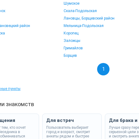
Шумское
нск
Скала-Подольская
Лановцы, Борщевский район
ановецкий район
Мельница-Подольская
ска
Коропец
Заложцы
Гримайлов
Борщев
1
нные пункты
ии знакомств
бщения
Для встреч
Для брака и
тем, кто хочет
Пользователь выбирает
Лучше сразу пер
беседника в
город и возраст, смотрит
серьезной цели 
 обмениваться
анкеты рядом и быстрее
и смотреть анке