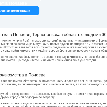
ет в Почаеве
платная регистрация
ства
в Почаеве, Тернопольская область с людьми 30
 - это популярный сайт знакомств, который предлагает уникальную платформу
щью люди со всего мира могут найти новых друзей, партнеров по интересам и
ей Фотостраны является возможность создания уникального профиля с фото
о легко найти интересных людей рядом, выбрать анкету по фото и начать общ
 регистрация, удобный поиск по возрасту, городу и интересам, а также безо
 знакомств. Присоединяйтесь и начните новые отношения уже сегодня!
знакомства в Почаеве
 сайт знакомств «Фотострана» помогает найти людей для общения, встреч, фл
еть анкеты, выбирать возраст, пол и цель знакомства, а затем переходить к 
 удобно сразу понять, кто здесь есть, как быстро сузить поиск и куда перейт
другой город или подборка по возрасту.
важно сохранить видимость анкет и фильтра на первом экране: человек видит
в пустой текстовый блок. Разделы ниже помогают выбрать сценарий знакомств