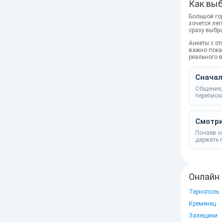
Как выб
Большой гор
хочется ле
сразу выбр
Анкеты с о
важно пока
реального 
Сначал
Общение,
переписк
Смотри
Почаев о
держать 
Онлайн 
Тернополь
Кременец
Залещики