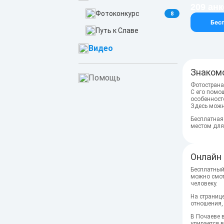
209 анк
Фотоконкурс
8
Бес
Путь к Славе
Видео
Знаком
Помощь
Фотострана
С его помо
особенност
Здесь можн
Бесплатная
местом для
Онлайн 
Бесплатный
можно смотр
человеку.
На странице
отношения, 
В Почаеве 
упирается 