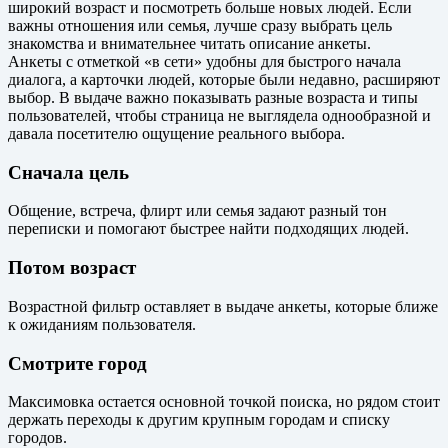
широкий возраст и посмотреть больше новых людей. Если
важны отношения или семья, лучше сразу выбрать цель
знакомства и внимательнее читать описание анкеты.
Анкеты с отметкой «в сети» удобны для быстрого начала
диалога, а карточки людей, которые были недавно, расширяют
выбор. В выдаче важно показывать разные возраста и типы
пользователей, чтобы страница не выглядела однообразной и
давала посетителю ощущение реального выбора.
Сначала цель
Общение, встреча, флирт или семья задают разный тон
переписки и помогают быстрее найти подходящих людей.
Потом возраст
Возрастной фильтр оставляет в выдаче анкеты, которые ближе
к ожиданиям пользователя.
Смотрите город
Максимовка остается основной точкой поиска, но рядом стоит
держать переходы к другим крупным городам и списку
городов.