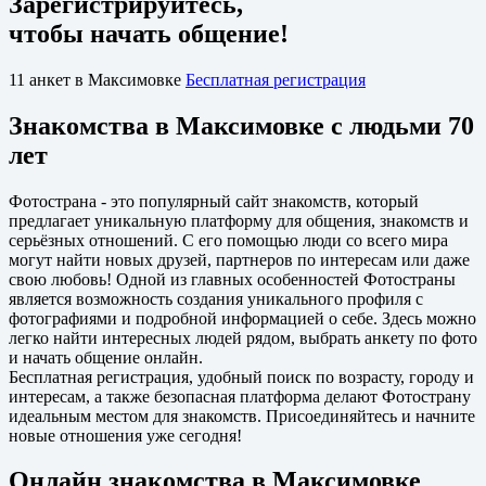
Зарегистрируйтесь,
чтобы начать общение!
11 анкет в Максимовке
Бесплатная регистрация
Знакомства
в Максимовке с людьми 70
лет
Фотострана - это популярный сайт знакомств, который
предлагает уникальную платформу для общения, знакомств и
серьёзных отношений. С его помощью люди со всего мира
могут найти новых друзей, партнеров по интересам или даже
свою любовь! Одной из главных особенностей Фотостраны
является возможность создания уникального профиля с
фотографиями и подробной информацией о себе. Здесь можно
легко найти интересных людей рядом, выбрать анкету по фото
и начать общение онлайн.
Бесплатная регистрация, удобный поиск по возрасту, городу и
интересам, а также безопасная платформа делают Фотострану
идеальным местом для знакомств. Присоединяйтесь и начните
новые отношения уже сегодня!
Онлайн знакомства в Максимовке