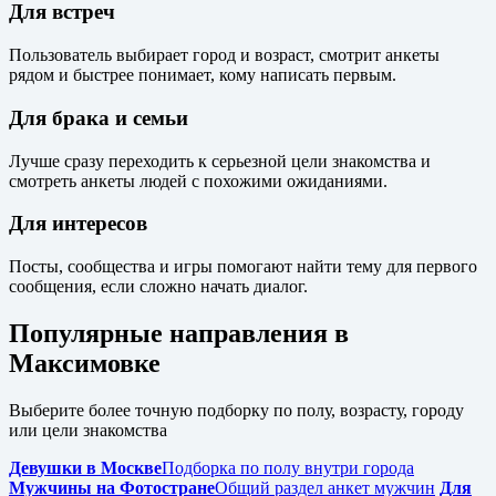
Для встреч
Пользователь выбирает город и возраст, смотрит анкеты
рядом и быстрее понимает, кому написать первым.
Для брака и семьи
Лучше сразу переходить к серьезной цели знакомства и
смотреть анкеты людей с похожими ожиданиями.
Для интересов
Посты, сообщества и игры помогают найти тему для первого
сообщения, если сложно начать диалог.
Популярные направления в
Максимовке
Выберите более точную подборку по полу, возрасту, городу
или цели знакомства
Девушки в Москве
Подборка по полу внутри города
Мужчины на Фотостране
Общий раздел анкет мужчин
Для