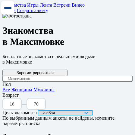
Знакомства
Игры
Лента
Встречи
Видео
Войти
Создать анкету
Знакомства
в Максимовке
Бесплатные знакомства с реальными людьми
в Максимовке
Зарегистрироваться
Пол
Все
Женщины
Мужчины
Возраст
—
Цель знакомства
По выбранным данным анкеты не найдены, измените
параметры поиска