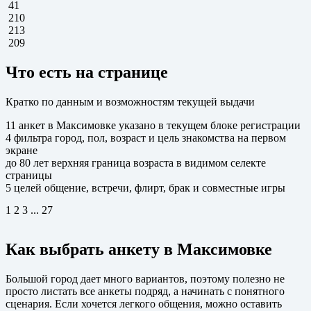
41
210
213
209
Что есть на странице
Кратко по данным и возможностям текущей выдачи
11
анкет в Максимовке указано в текущем блоке регистрации
4 фильтра
город, пол, возраст и цель знакомства на первом
экране
до 80 лет
верхняя граница возраста в видимом селекте
страницы
5 целей
общение, встречи, флирт, брак и совместные игры
1
2
3
...
27
Как выбрать анкету в Максимовке
Большой город дает много вариантов, поэтому полезно не
просто листать все анкеты подряд, а начинать с понятного
сценария. Если хочется легкого общения, можно оставить