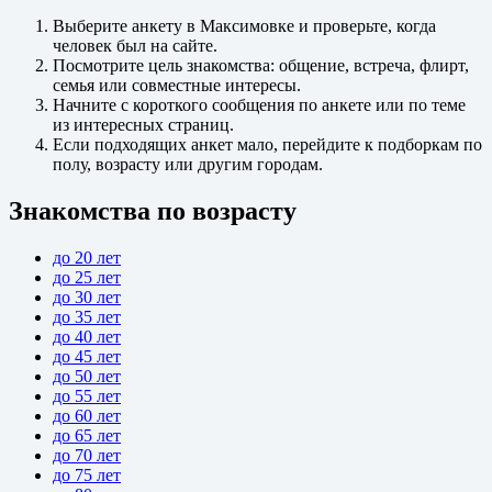
Выберите анкету в Максимовке и проверьте, когда
человек был на сайте.
Посмотрите цель знакомства: общение, встреча, флирт,
семья или совместные интересы.
Начните с короткого сообщения по анкете или по теме
из интересных страниц.
Если подходящих анкет мало, перейдите к подборкам по
полу, возрасту или другим городам.
Знакомства по возрасту
до 20 лет
до 25 лет
до 30 лет
до 35 лет
до 40 лет
до 45 лет
до 50 лет
до 55 лет
до 60 лет
до 65 лет
до 70 лет
до 75 лет