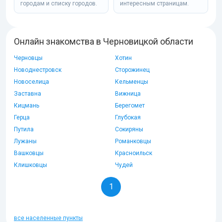
городам и списку городов.
интересным страницам.
Онлайн знакомства в Черновицкой области
Черновцы
Хотин
Новоднестровск
Сторожинец
Новоселица
Кельменцы
Заставна
Вижница
Кицмань
Берегомет
Герца
Глубокая
Путила
Сокиряны
Лужаны
Романковцы
Вашковцы
Красноильск
Клишковцы
Чудей
1
все населенные пункты