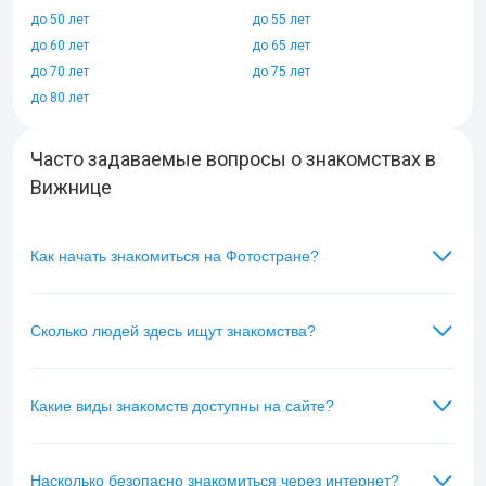
до 50 лет
до 55 лет
до 60 лет
до 65 лет
до 70 лет
до 75 лет
до 80 лет
Часто задаваемые вопросы о знакомствах в
Вижнице
Как начать знакомиться на Фотостране?
Сколько людей здесь ищут знакомства?
Какие виды знакомств доступны на сайте?
Насколько безопасно знакомиться через интернет?