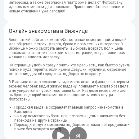
интересам, а также безопасная платформа делают Фотострану
идеальным местом для знакомств. Присоединяйтесь и начните
новые отношения уже сегодня!
Онлайн знакомства в Вижнице
Бесплатный сайт знакомств «Фотострана» помогает найти людей
для общения, встреч, флирта, брака и совместных интересов. В
Вижнице можно смотреть анкеты, выбирать возраст, пол и цель
знакомства, а затем переходить к регистрации, когда появилось
желание написать человеку.
На странице удобно сразу понять, кто здесь есть, как быстро сузить
поиск и куда перейти, если нужны девушки, мужчины, серьезные
отношения, другой город или подборка по возрасту.
В Вижнице важно сохранить видимость анкет и фильтра на первом
экране: человек видит живую выдачу, понимает масштаб раздела
и не упирается в пустой текстовый блок. Разделы ниже помогают
выбрать сценарий знакомства и продолжить поиск внутри
Фотостраны.
Городская выдача сохраняет главный запрос «знакомства в
Вижнице».
Фильтр помогает выбрать пол, возраст и цель знакомства без
перехода на другие страницы.
Переходы ведут к смежным подборкам и помогают продолжить
поиск без возврата назад.