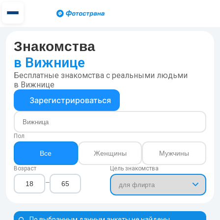
Знакомства
в Вижнице
Бесплатные знакомства с реальными людьми
в Вижнице
Зарегистрироваться
Пол
Все
Женщины
Мужчины
Возраст
Цель знакомства
—
По выбранным данным анкеты не найдены,