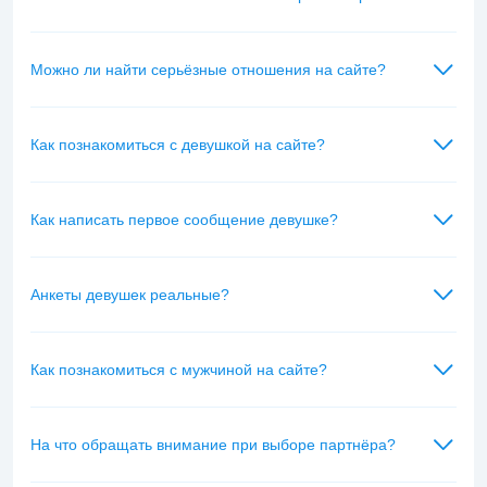
Можно ли найти серьёзные отношения на сайте?
Как познакомиться с девушкой на сайте?
Как написать первое сообщение девушке?
Анкеты девушек реальные?
Как познакомиться с мужчиной на сайте?
На что обращать внимание при выборе партнёра?