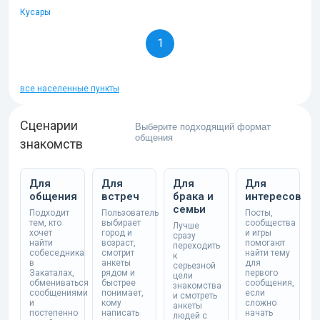
Кусары
1
все населенные пункты
Сценарии
Выберите подходящий формат
общения
знакомств
Для
Для
Для
Для
общения
встреч
брака и
интересов
семьи
Подходит
Пользователь
Посты,
тем, кто
выбирает
сообщества
Лучше
хочет
город и
и игры
сразу
найти
возраст,
помогают
переходить
собеседника
смотрит
найти тему
к
в
анкеты
для
серьезной
Закаталах,
рядом и
первого
цели
обмениваться
быстрее
сообщения,
знакомства
сообщениями
понимает,
если
и смотреть
и
кому
сложно
анкеты
постепенно
написать
начать
людей с