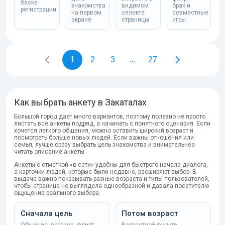
блоке
знакомства
видимом
брак и
регистрации
на первом
селекте
совместные
экране
страницы
игры
1
2
3
...
27
Как выбрать анкету в Закаталах
Большой город дает много вариантов, поэтому полезно не просто
листать все анкеты подряд, а начинать с понятного сценария. Если
хочется легкого общения, можно оставить широкий возраст и
посмотреть больше новых людей. Если важны отношения или
семья, лучше сразу выбрать цель знакомства и внимательнее
читать описание анкеты.
Анкеты с отметкой «в сети» удобны для быстрого начала диалога,
а карточки людей, которые были недавно, расширяют выбор. В
выдаче важно показывать разные возраста и типы пользователей,
чтобы страница не выглядела однообразной и давала посетителю
ощущение реального выбора.
Сначала цель
Потом возраст