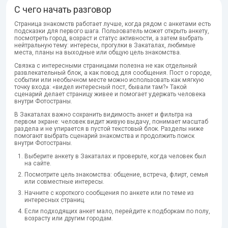
С чего начать разговор
Страница знакомств работает лучше, когда рядом с анкетами есть
подсказки для первого шага. Пользователь может открыть анкету,
посмотреть город, возраст и статус активности, а затем выбрать
нейтральную тему: интересы, прогулки в Закаталах, любимые
места, планы на выходные или общую цель знакомства.
Связка с интересными страницами полезна не как отдельный
развлекательный блок, а как повод для сообщения. Пост о городе,
событии или необычном месте можно использовать как мягкую
точку входа: «видел интересный пост, бывали там?» Такой
сценарий делает страницу живее и помогает удержать человека
внутри Фотостраны.
В Закаталах важно сохранить видимость анкет и фильтра на
первом экране: человек видит живую выдачу, понимает масштаб
раздела и не упирается в пустой текстовый блок. Разделы ниже
помогают выбрать сценарий знакомства и продолжить поиск
внутри Фотостраны.
Выберите анкету в Закаталах и проверьте, когда человек был
на сайте.
Посмотрите цель знакомства: общение, встреча, флирт, семья
или совместные интересы.
Начните с короткого сообщения по анкете или по теме из
интересных страниц.
Если подходящих анкет мало, перейдите к подборкам по полу,
возрасту или другим городам.