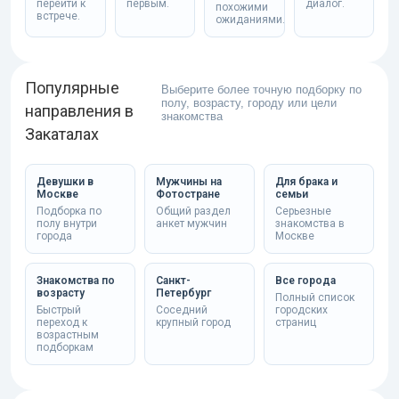
перейти к
первым.
диалог.
похожими
встрече.
ожиданиями.
Популярные
Выберите более точную подборку по
полу, возрасту, городу или цели
направления в
знакомства
Закаталах
Девушки в
Мужчины на
Для брака и
Москве
Фотостране
семьи
Подборка по
Общий раздел
Серьезные
полу внутри
анкет мужчин
знакомства в
города
Москве
Знакомства по
Санкт-
Все города
возрасту
Петербург
Полный список
Быстрый
Соседний
городских
переход к
крупный город
страниц
возрастным
подборкам