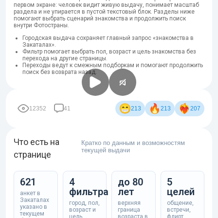
первом экране: человек видит живую выдачу, понимает масштаб
раздела и не упирается в пустой текстовый блок. Разделы ниже
помогают выбрать сценарий знакомства и продолжить поиск
внутри Фотостраны.
Городская выдача сохраняет главный запрос «знакомства в
Закаталах».
Фильтр помогает выбрать пол, возраст и цель знакомства без
перехода на другие страницы.
Переходы ведут к смежным подборкам и помогают продолжить
поиск без возврата назад.
12352
41
213
213
207
Что есть на
Кратко по данным и возможностям
текущей выдачи
странице
621
4
до 80
5
фильтра
лет
целей
анкет в
Закаталах
город, пол,
верхняя
общение,
указано в
возраст и
граница
встречи,
текущем
цель
возраста в
флирт,