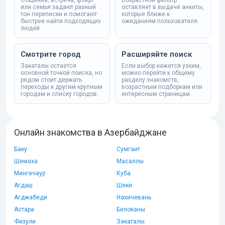
Общение, встреча, флирт
Возрастной фильтр
или семья задают разный
оставляет в выдаче анкеты,
тон переписки и помогают
которые ближе к
быстрее найти подходящих
ожиданиям пользователя.
людей.
Смотрите город
Расширяйте поиск
Закаталы остается
Если выбор кажется узким,
основной точкой поиска, но
можно перейти к общему
рядом стоит держать
разделу знакомств,
переходы к другим крупным
возрастным подборкам или
городам и списку городов.
интересным страницам.
Онлайн знакомства в Азербайджане
Баку
Сумгаит
Шемаха
Масаллы
Мингечаур
Куба
Агдаш
Шеки
Агджабеди
Нахичевань
Астара
Белоканы
Физули
Закаталы