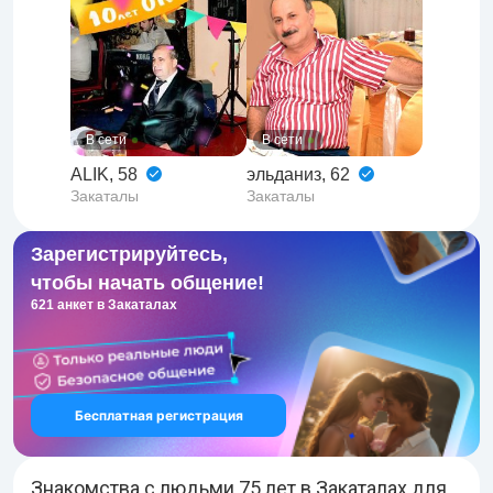
В сети
В сети
ALIK, 58
эльданиз, 62
Закаталы
Закаталы
Зарегистрируйтесь,
чтобы начать общение!
621 анкет в Закаталах
Бесплатная регистрация
Знакомства
с людьми 75 лет в Закаталах для